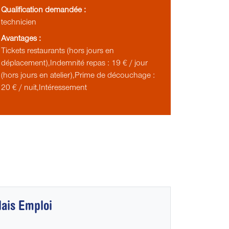
Qualification demandée :
technicien
Avantages :
Tickets restaurants (hors jours en
déplacement),Indemnité repas : 19 € / jour
(hors jours en atelier),Prime de découchage :
20 € / nuit,Intéressement
lais Emploi