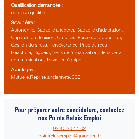
Qualification demandée :
employé qualifié
Savoir-être :
Autonomie, Capacité à fédérer, Capacité d'adaptation,
Capacité de décision, Curiosité, Force de proposition,
Gestion du stress, Persévérance, Prise de recul,
Réactivité, Rigueur, Sens de l'organisation, Sens de la
communication, Travail en équipe
Avantages :
Mutuelle,Reprise ancienneté,CSE
Pour préparer votre candidature, contactez
nos Points Relais Emploi
02 40 26 11 62
pointrelaisemploi@grandlieu.fr