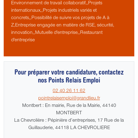
Environnement de travail collaboratif,,Projets
internationaux,,Projets industriels variés et
concrets,,Possibilité de suivre vos projets de A à
Z,Entreprise engagée en matière de RSE, sécurité,
innovation,,Mutuelle d'entreprise,,Restaurant
d'entreprise
Pour préparer votre candidature, contactez
nos Points Relais Emploi
02 40 26 11 62
pointrelaisemploi@grandlieu.fr
Montbert : En mairie, Rue de la Mairie, 44140
MONTBERT
La Chevrolière : Pépinière d’entreprises, 17 Rue de la
Guillauderie, 44118 LA CHEVROLIERE